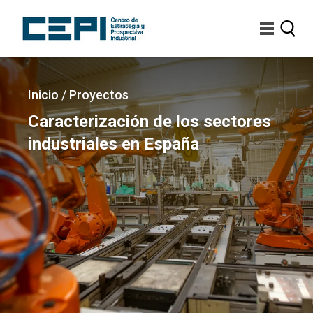
Pasar
al
contenido
principal
Imagen
Sobrescribir
Inicio
/
Proyectos
enlaces
Caracterización de los sectores
de
industriales en España
ayuda
a
la
navegación