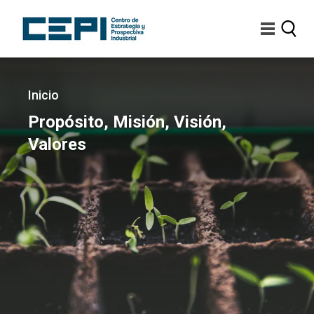
Pasar
al
contenido
principal
Imagen
Sobrescribir
Inicio
enlaces
Propósito, Misión, Visión,
de
Valores
ayuda
a
la
navegación