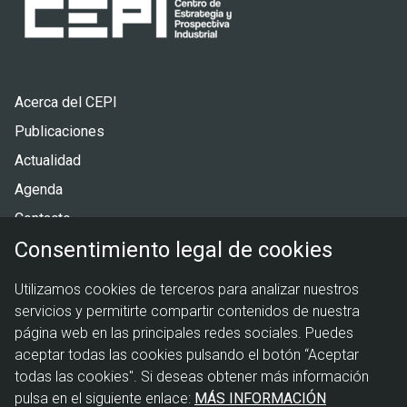
Pie
Acerca del CEPI
de
Publicaciones
página
Actualidad
Agenda
Contacto
Consentimiento legal de cookies
Menú
Política de privacidad
Utilizamos cookies de terceros para analizar nuestros
legal
Política de cookies
servicios y permitirte compartir contenidos de nuestra
Aviso legal
página web en las principales redes sociales. Puedes
aceptar todas las cookies pulsando el botón “Aceptar
todas las cookies". Si deseas obtener más información
pulsa en el siguiente enlace:
MÁS INFORMACIÓN