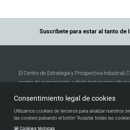
Suscríbete para estar al tanto de 
El Centro de Estrategia y Prospectiva Industrial, C
centro de pensamiento o think tank promovido po
Estado de Industria del Ministerio de Industria y T
Consentimiento legal de cookies
Fundación EOI.
Utilizamos cookies de terceros para analizar nuestros se
las cookies pulsando el botón “Aceptar todas las cookies
Cookies técnicas