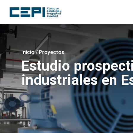
Pasar
al
contenido
principal
Imagen
Sobrescribir
Inicio
/
Proyectos
enlaces
Estudio prospect
de
industriales en 
ayuda
a
la
navegación