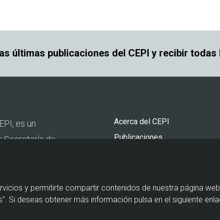
las últimas publicaciones del CEPI y recibir todas
Pie
Acerca del CEPI
EPI, es un
de
Publicaciones
r Secretaría de
página
Actualidad
urismo y por la
Agenda
Contacto
rvicios y permitirte compartir contenidos de nuestra página web
". Si deseas obtener más información pulsa en el siguiente enla