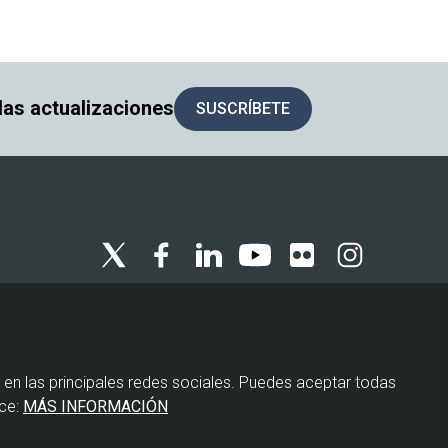
 las actualizaciones
SUSCRÍBETE
Menú
Política de privacidad
legal
 en las principales redes sociales. Puedes aceptar todas
Política de cookies
ce:
MÁS INFORMACIÓN
Aviso legal