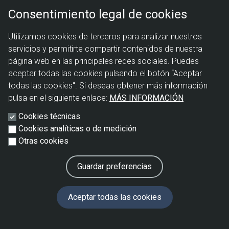
Consentimiento legal de cookies
Suscríbete para estar al tanto de las últimas
Utilizamos cookies de terceros para analizar nuestros
publicaciones del CEPI y recibir todas las
servicios y permitirte compartir contenidos de nuestra
página web en las principales redes sociales. Puedes
actualizaciones
aceptar todas las cookies pulsando el botón “Aceptar
todas las cookies". Si deseas obtener más información
SUSCRÍBETE
pulsa en el siguiente enlace:
MÁS INFORMACIÓN
Cookies técnicas
Cookies analíticas o de medición
Otras cookies
El Centro de Estrategia y Prospectiva Industrial, CEPI, es un
centro de pensamiento o think tank promovido por
Guardar preferencias
Secretaría de Estado de Industria del Ministerio de
Industria y Turismo y por la Fundación EOI.
Revocar
Aceptar todas las cookies
consentimiento