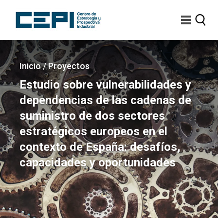
Pasar
al
contenido
principal
Imagen
Sobrescribir
Inicio
/
Proyectos
enlaces
Estudio sobre vulnerabilidades y
de
dependencias de las cadenas de
ayuda
suministro de dos sectores
a
estratégicos europeos en el
la
contexto de España: desafíos,
navegación
capacidades y oportunidades