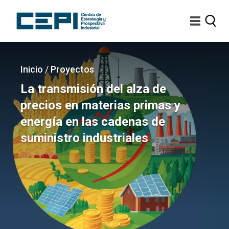
Pasar
al
contenido
principal
Imagen
Sobrescribir
Inicio
/
Proyectos
enlaces
La transmisión del alza de
de
precios en materias primas y
ayuda
energía en las cadenas de
a
suministro industriales
la
navegación