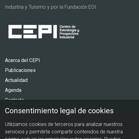
Industria y Turismo y por la Fundación EOI.
Pie
Acerca del CEPI
de
Publicaciones
página
Actualidad
Agenda
Contacto
Consentimiento legal de cookies
Menú
Política de privacidad
Utilizamos cookies de terceros para analizar nuestros
legal
Política de cookies
servicios y permitirte compartir contenidos de nuestra
Aviso legal