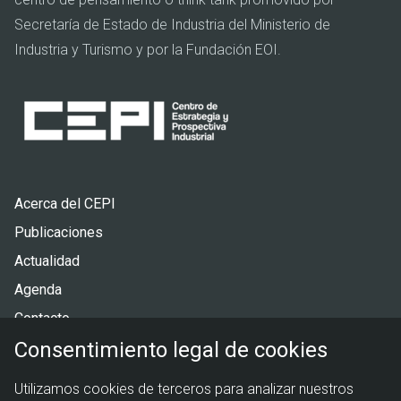
Secretaría de Estado de Industria del Ministerio de
Industria y Turismo y por la Fundación EOI.
Pie
Acerca del CEPI
de
Publicaciones
página
Actualidad
Agenda
Contacto
Consentimiento legal de cookies
Menú
Política de privacidad
Utilizamos cookies de terceros para analizar nuestros
legal
Política de cookies