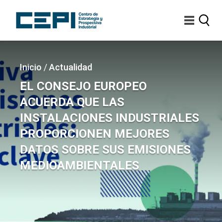
Pasar
al
contenido
principal
Imagen
Sobrescribir
Inicio
/
Actualidad
enlaces
EL CONSEJO EUROPEO
de
ACUERDA QUE LAS
ayuda
INSTALACIONES INDUSTRIALES
a
PROPORCIONEN MEJORES
la
DATOS SOBRE SUS EMISIONES
navegación
MEDIOAMBIENTALES