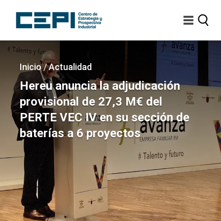
Pasar
al
contenido
principal
Imagen
Sobrescribir
Inicio
/
Actualidad
enlaces
Hereu anuncia la adjudicación
de
provisional de 27,3 M€ del
ayuda
PERTE VEC IV en su sección de
a
baterías a 6 proyectos
la
navegación