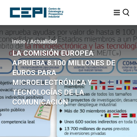
Pasar
al
contenido
principal
Imagen
Sobrescribir
Inicio
/
Actualidad
enlaces
LA COMISIÓN EUROPEA
de
APRUEBA 8.100 MILLONES DE
ayuda
EUROS PARA
a
MICROELECTRÓNICA Y
la
TECNOLOGÍAS DE LA
navegación
COMUNICACIÓN