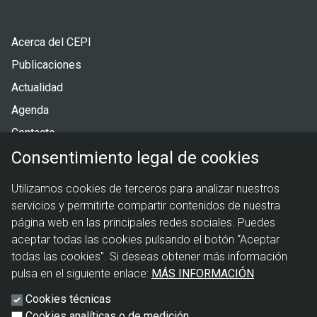
Pie
Acerca del CEPI
de
Publicaciones
página
Actualidad
Agenda
Contacto
Consentimiento legal de cookies
Menú
Política de privacidad
Utilizamos cookies de terceros para analizar nuestros
legal
Política de cookies
servicios y permitirte compartir contenidos de nuestra
Aviso legal
página web en las principales redes sociales. Puedes
aceptar todas las cookies pulsando el botón “Aceptar
todas las cookies". Si deseas obtener más información
pulsa en el siguiente enlace:
MÁS INFORMACIÓN
Cookies técnicas
Cookies analíticas o de medición