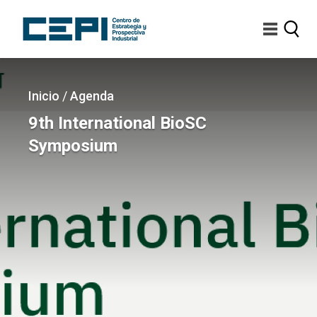
Pasar
al
contenido
principal
Imagen
Sobrescribir
Inicio
/
Agenda
enlaces
9th International BioSC
de
Symposium
ayuda
a
la
navegación