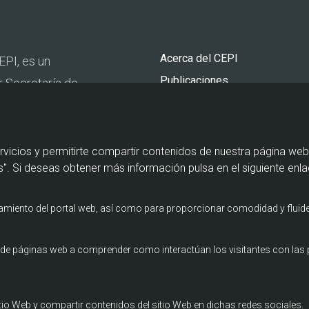
Pie
Acerca del CEPI
EPI, es un
de
Publicaciones
r Secretaría de
página
Actualidad
urismo y por la
Agenda
Contacto
rvicios y permitirte compartir contenidos de nuestra página web
". Si deseas obtener más información pulsa en el siguiente enla
namiento del portal web, así como para proporcionar comodidad y fluide
os de páginas web a comprender como interactúan los visitantes con la
itio Web y compartir contenidos del sitio Web en dichas redes sociales.