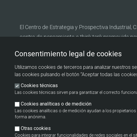
El Centro de Estrategia y Prospectiva Industrial, C
centro de pensamiento o think tank promovido po
Estado de Industria del Ministerio de Industria y T
Consentimiento legal de cookies
Fundación EOI.
Utilizamos cookies de terceros para analizar nuestros se
las cookies pulsando el botón “Aceptar todas las cookies
Cookies técnicas
Las cookies técnicas sirven para garantizar el correcto funcio
Cookies analíticas o de medición
Las cookies analíticas o de medición ayudan a los propietari
forma anónima.
Otras cookies
Cookies para integrar funcionalidades de redes sociales en el s