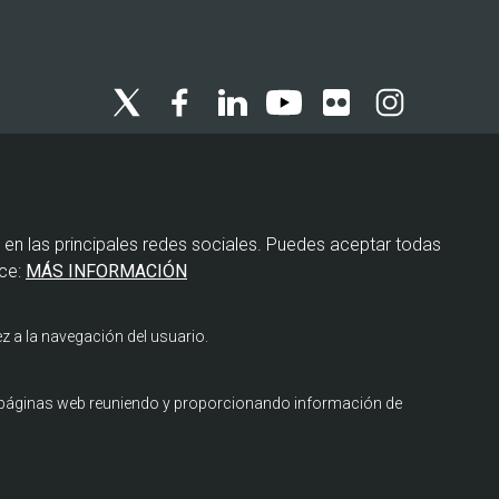
Menú
Política de privacidad
legal
 en las principales redes sociales. Puedes aceptar todas
Política de cookies
ce:
MÁS INFORMACIÓN
Aviso legal
z a la navegación del usuario.
s páginas web reuniendo y proporcionando información de