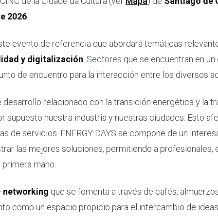
o CINC de la Cidade da Cultura (ver
Mapa
) de
Santiago de
de 2026
.
este evento de referencia que abordará temáticas relevan
idad y digitalización
. Sectores que se encuentran en un
nto de encuentro para la interacción entre los diversos a
 desarrollo relacionado con la transición energética y la t
 supuesto nuestra industria y nuestras ciudades. Esto afec
esas de servicios. ENERGY DAYS se compone de un intere
strar las mejores soluciones, permitiendo a profesionales,
e primera mano.
e
networking
que se fomenta a través de cafés, almuerzos
ento como un espacio propicio para el intercambio de ideas 