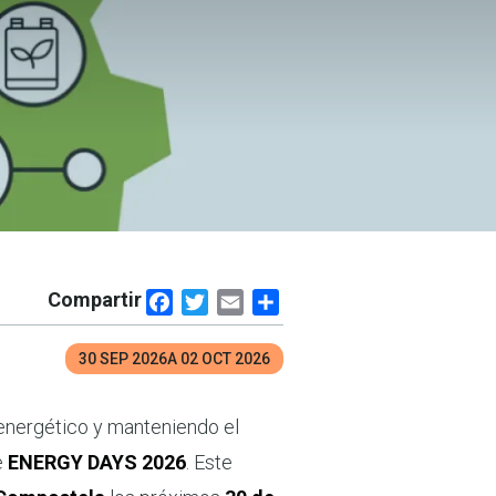
Compartir
Facebook
Twitter
Email
Share
30 SEP 2026
A
02 OCT 2026
 energético y manteniendo el
e
ENERGY DAYS 2026
. Este