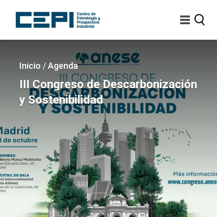
Pasar
al
contenido
principal
Imagen
Sobrescribir
Inicio
/
Agenda
enlaces
III Congreso de Descarbonización
de
y Sostenibilidad
ayuda
a
la
navegación