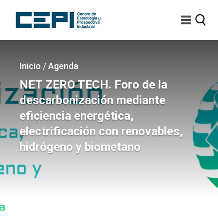
Pasar
al
contenido
principal
Imagen
Sobrescribir
Inicio
/
Agenda
enlaces
NET ZERO TECH. Foro de la
de
descarbonización mediante
ayuda
eficiencia energética,
a
electrificación con renovables,
la
hidrógeno y biometano
navegación