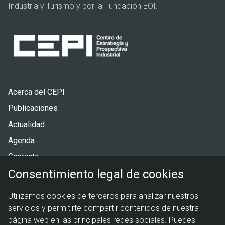
Industria y Turismo y por la Fundación EOI.
Pie
Acerca del CEPI
de
Publicaciones
página
Actualidad
Agenda
Contacto
Consentimiento legal de cookies
Menú
Política de privacidad
Utilizamos cookies de terceros para analizar nuestros
legal
Política de cookies
servicios y permitirte compartir contenidos de nuestra
Aviso legal
página web en las principales redes sociales. Puedes