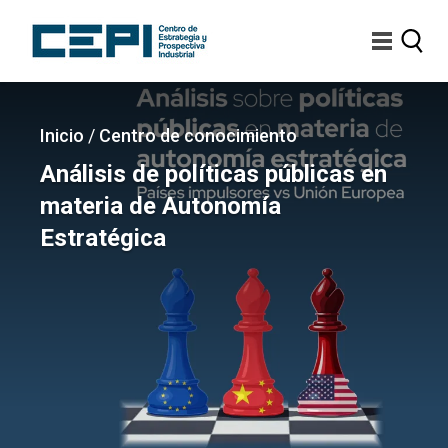
Pasar
al
contenido
principal
Imagen
Sobrescribir
Inicio
/
Centro de conocimiento
enlaces
Análisis de políticas públicas en
de
materia de Autonomía
ayuda
Estratégica
a
la
navegación