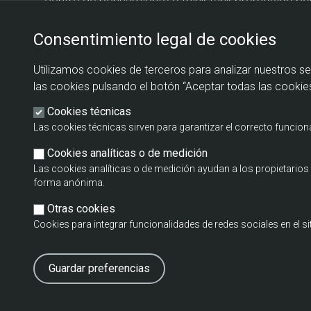
centro de pensamiento o think tank promovido po
Estado de Industria del Ministerio de Industria y T
Consentimiento legal de cookies
Fundación EOI.
Utilizamos cookies de terceros para analizar nuestros se
las cookies pulsando el botón “Aceptar todas las cookies
Cookies técnicas
Las cookies técnicas sirven para garantizar el correcto funcio
Cookies analíticas o de medición
Las cookies analíticas o de medición ayudan a los propietari
forma anónima.
Otras cookies
Cookies para integrar funcionalidades de redes sociales en el s
Guardar preferencias