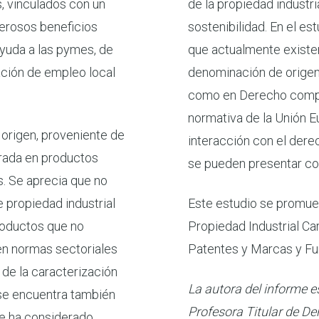
, vinculados con un
de la propiedad industri
merosos beneficios
sostenibilidad. En el es
yuda a las pymes, de
que actualmente existen
ación de empleo local
denominación de origen 
como en Derecho compar
normativa de la Unión E
origen, proveniente de
interacción con el dere
trada en productos
se pueden presentar con
as. Se aprecia que no
 propiedad industrial
Este estudio se promuev
roductos que no
Propiedad Industrial Ca
en normas sectoriales
Patentes y Marcas y Fu
 de la caracterización
La autora del informe 
 se encuentra también
Profesora Titular de De
se ha considerado