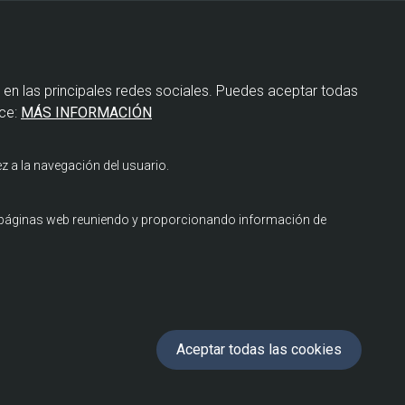
Menú
Política de privacidad
legal
 en las principales redes sociales. Puedes aceptar todas
Política de cookies
ce:
MÁS INFORMACIÓN
Aviso legal
z a la navegación del usuario.
s páginas web reuniendo y proporcionando información de
Revoc
Aceptar todas las cookies
consen