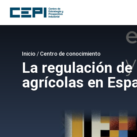
Pasar
al
contenido
principal
Imagen
Sobrescribir
Inicio
/
Centro de conocimiento
enlaces
La regulación de
de
agrícolas en Esp
ayuda
a
la
navegación