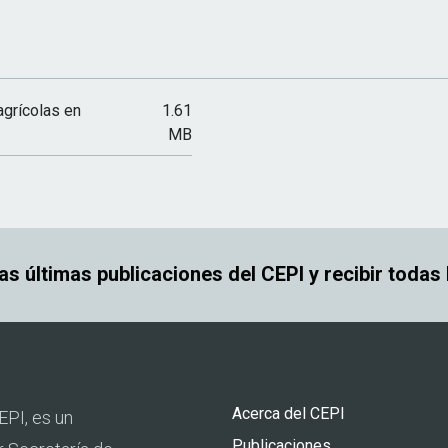
agrícolas en
1.61
MB
las últimas publicaciones del CEPI y recibir todas
Pie
Acerca del CEPI
EPI, es un
de
Publicaciones