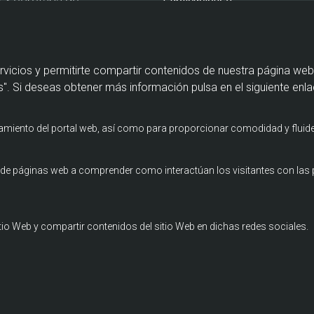
r Secretaría de
página
Actualidad
urismo y por la
Agenda
Contacto
rvicios y permitirte compartir contenidos de nuestra página web
". Si deseas obtener más información pulsa en el siguiente enla
namiento del portal web, así como para proporcionar comodidad y fluide
os de páginas web a comprender como interactúan los visitantes con la
itio Web y compartir contenidos del sitio Web en dichas redes sociales.