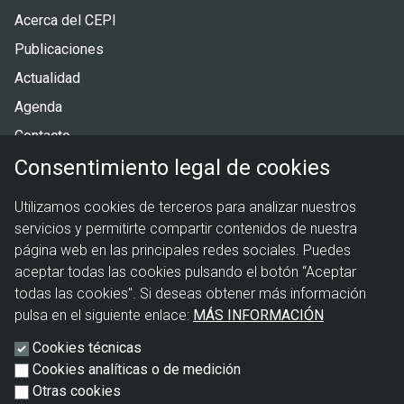
Pie
Acerca del CEPI
de
Publicaciones
página
Actualidad
Agenda
Contacto
Consentimiento legal de cookies
Menú
Política de privacidad
Utilizamos cookies de terceros para analizar nuestros
legal
Política de cookies
servicios y permitirte compartir contenidos de nuestra
Aviso legal
página web en las principales redes sociales. Puedes
aceptar todas las cookies pulsando el botón “Aceptar
todas las cookies". Si deseas obtener más información
pulsa en el siguiente enlace:
MÁS INFORMACIÓN
Cookies técnicas
Cookies analíticas o de medición
Otras cookies