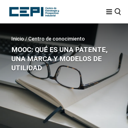
Pasar
al
contenido
principal
Imagen
Sobrescribir
Inicio
/
Centro de conocimiento
enlaces
MOOC: QUÉ ES UNA PATENTE,
de
UNA MARCA Y MODELOS DE
ayuda
UTILIDAD
a
la
navegación