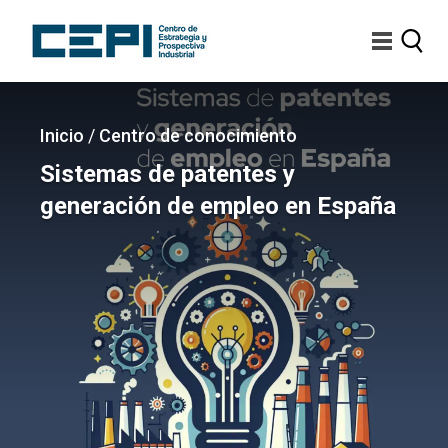
Pasar
al
contenido
principal
Imagen
Sobrescribir
Inicio
/
Centro de conocimiento
enlaces
Sistemas de patentes y
de
generación de empleo en España
ayuda
a
la
navegación