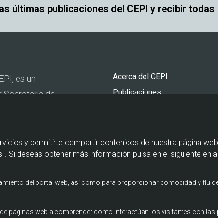
las últimas publicaciones del CEPI y recibir todas
Pie
Acerca del CEPI
EPI, es un
de
Publicaciones
r Secretaría de
página
Actualidad
urismo y por la
Agenda
Contacto
rvicios y permitirte compartir contenidos de nuestra página web
". Si deseas obtener más información pulsa en el siguiente enla
namiento del portal web, así como para proporcionar comodidad y fluide
os de páginas web a comprender como interactúan los visitantes con la