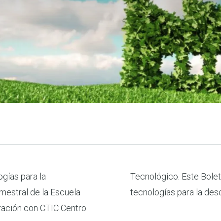
ogías para la
general de las
imestral de la Escuela
tecnologías para la desc
oración con CTIC Centro