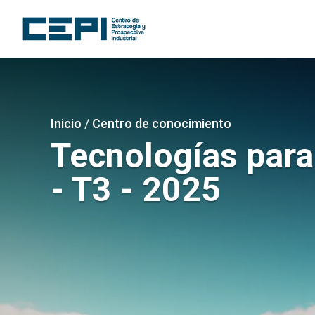
Pasar
al
contenido
principal
Imagen
Sobrescribir
Inicio
/
Centro de conocimiento
enlaces
Tecnologías para
de
- T3 - 2025
ayuda
a
la
navegación