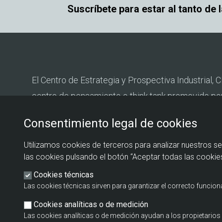
Suscríbete para estar al tanto de 
El Centro de Estrategia y Prospectiva Industrial, C
centro de pensamiento o think tank promovido po
Estado de Industria del Ministerio de Industria y T
Consentimiento legal de cookies
Fundación EOI.
Utilizamos cookies de terceros para analizar nuestros se
las cookies pulsando el botón “Aceptar todas las cookies
Cookies técnicas
Las cookies técnicas sirven para garantizar el correcto funcio
Cookies analíticas o de medición
Las cookies analíticas o de medición ayudan a los propietari