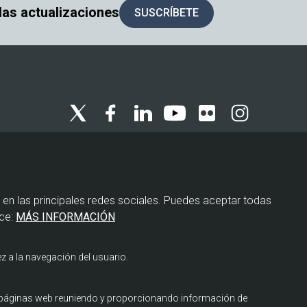
 las actualizaciones
SUSCRÍBETE
Menú
Política de privacidad
legal
 en las principales redes sociales. Puedes aceptar todas
Política de cookies
ce:
MÁS INFORMACIÓN
Aviso legal
z a la navegación del usuario.
s páginas web reuniendo y proporcionando información de