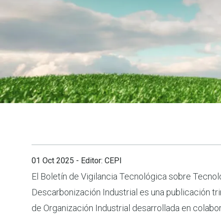
01 Oct 2025
- Editor: CEPI
El Boletín de Vigilancia Tecnológica sobre Tecnol
Tecnológico. Este Boletín pretende ofrecer una visión 
Descarbonización Industrial es una publicación tr
de Organización Industrial desarrollada en colab