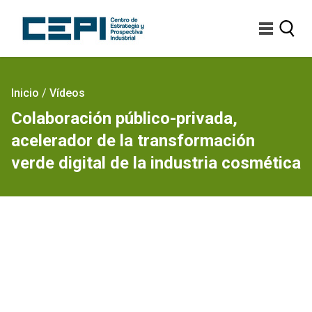
Pasar
al
contenido
principal
Sobrescribir
Inicio
/
Vídeos
enlaces
Colaboración público-privada,
de
acelerador de la transformación
ayuda
a
verde digital de la industria cosmética
la
navegación