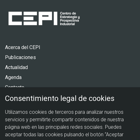
Pie
Acerca del CEPI
de
Publicaciones
página
Actualidad
Agenda
Contacto
Consentimiento legal de cookies
Menú
Política de privacidad
Utilizamos cookies de terceros para analizar nuestros
legal
Política de cookies
servicios y permitirte compartir contenidos de nuestra
Aviso legal
página web en las principales redes sociales. Puedes
aceptar todas las cookies pulsando el botón “Aceptar