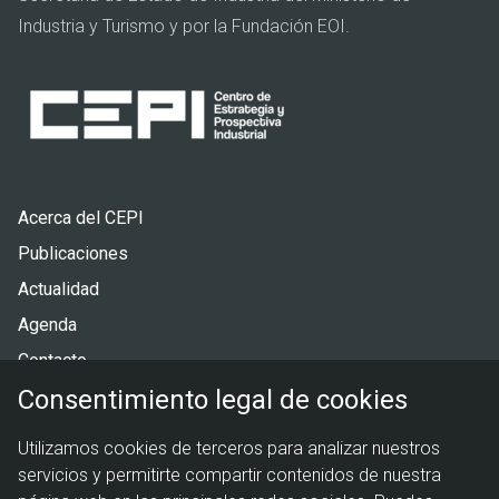
Industria y Turismo y por la Fundación EOI.
Pie
Acerca del CEPI
de
Publicaciones
página
Actualidad
Agenda
Contacto
Consentimiento legal de cookies
Menú
Política de privacidad
Utilizamos cookies de terceros para analizar nuestros
legal
Política de cookies
servicios y permitirte compartir contenidos de nuestra
Aviso legal