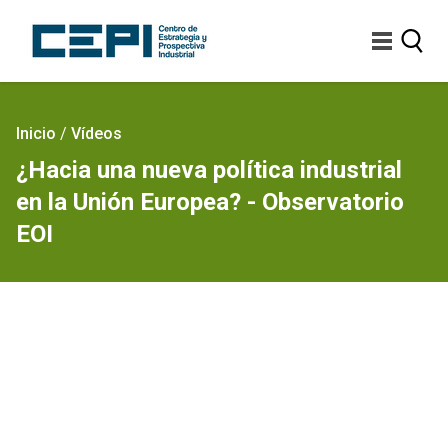
Pasar
al
contenido
principal
Sobrescribir
Inicio
/
Vídeos
enlaces
¿Hacia una nueva política industrial
de
en la Unión Europea? - Observatorio
ayuda
a
EOI
la
navegación