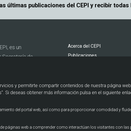
las últimas publicaciones del CEPI y recibir todas
Pie
Acerca del CEPI
EPI, es un
de
Publicaciones
r Secretaría de
página
Actualidad
urismo y por la
Agenda
Contacto
rvicios y permitirte compartir contenidos de nuestra página web
". Si deseas obtener más información pulsa en el siguiente enla
namiento del portal web, así como para proporcionar comodidad y fluide
os de páginas web a comprender como interactúan los visitantes con la