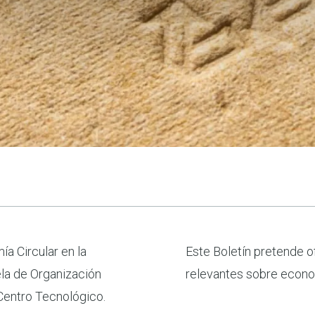
ía Circular en la
y los avances más
ela de Organización
relevantes sobre economí
 Centro Tecnológico.