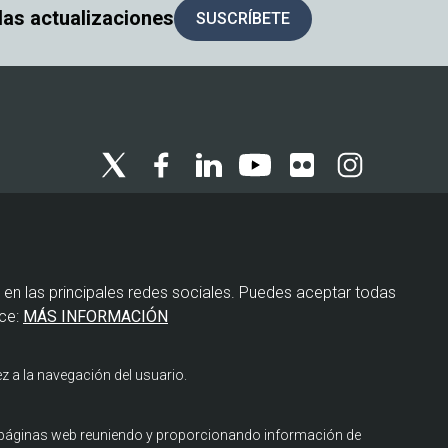
 las actualizaciones
SUSCRÍBETE
Menú
Política de privacidad
legal
 en las principales redes sociales. Puedes aceptar todas
Política de cookies
ce:
MÁS INFORMACIÓN
Aviso legal
z a la navegación del usuario.
s páginas web reuniendo y proporcionando información de