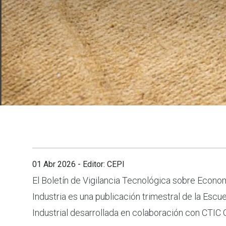
01 Abr 2026
- Editor: CEPI
El Boletín de Vigilancia Tecnológica sobre Econom
Este Boletín pretende ofrecer una visión general 
Industria es una publicación trimestral de la Escu
Industrial desarrollada en colaboración con CTIC