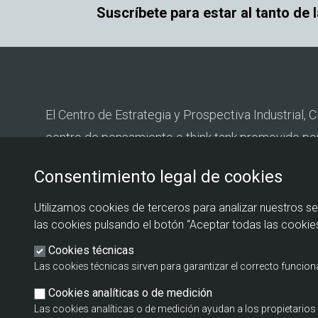
Suscríbete para estar al tanto de 
El Centro de Estrategia y Prospectiva Industrial, C
centro de pensamiento o think tank promovido po
Estado de Industria del Ministerio de Industria y T
Consentimiento legal de cookies
Fundación EOI.
Utilizamos cookies de terceros para analizar nuestros se
las cookies pulsando el botón “Aceptar todas las cookies
Cookies técnicas
Las cookies técnicas sirven para garantizar el correcto funcio
Cookies analíticas o de medición
Las cookies analíticas o de medición ayudan a los propietari