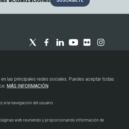
 las actualizaciones
SUSCRÍBETE
Menú
Política de privacidad
legal
 en las principales redes sociales. Puedes aceptar todas
Política de cookies
ce:
MÁS INFORMACIÓN
Aviso legal
z a la navegación del usuario.
s páginas web reuniendo y proporcionando información de