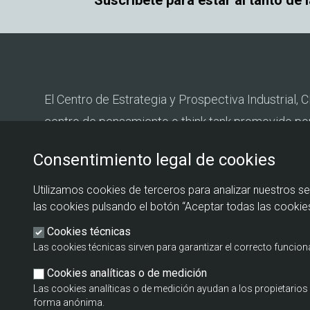
Suscríbete para estar al tanto de 
El Centro de Estrategia y Prospectiva Industrial, C
centro de pensamiento o think tank promovido po
Estado de Industria del Ministerio de Industria y T
Consentimiento legal de cookies
Fundación EOI.
Utilizamos cookies de terceros para analizar nuestros se
las cookies pulsando el botón “Aceptar todas las cookies
Cookies técnicas
Las cookies técnicas sirven para garantizar el correcto funcio
Cookies analíticas o de medición
Las cookies analíticas o de medición ayudan a los propietari
forma anónima.