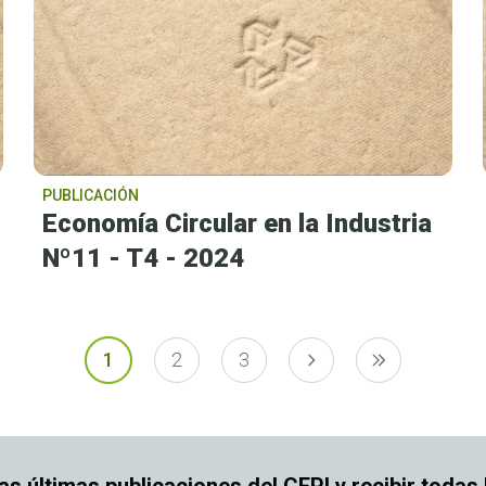
PUBLICACIÓN
Economía Circular en la Industria
Nº11 - T4 - 2024
Paginación
1
2
3
Página
Página
Página
Página siguiente
Última págin