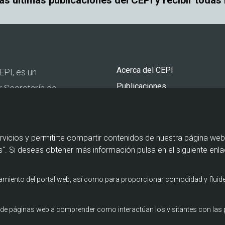
las últimas publicaciones del CEPI y recibir todas
Pie
Acerca del CEPI
EPI, es un
de
Publicaciones
r Secretaría de
página
Actualidad
urismo y por la
Agenda
Contacto
rvicios y permitirte compartir contenidos de nuestra página web
". Si deseas obtener más información pulsa en el siguiente enla
namiento del portal web, así como para proporcionar comodidad y fluide
os de páginas web a comprender como interactúan los visitantes con la