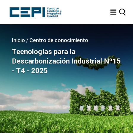
Pasar
al
contenido
principal
Imagen
Sobrescribir
Inicio
/
Centro de conocimiento
enlaces
Tecnologías para la
de
Descarbonización Industrial Nº15
ayuda
- T4 - 2025
a
la
navegación