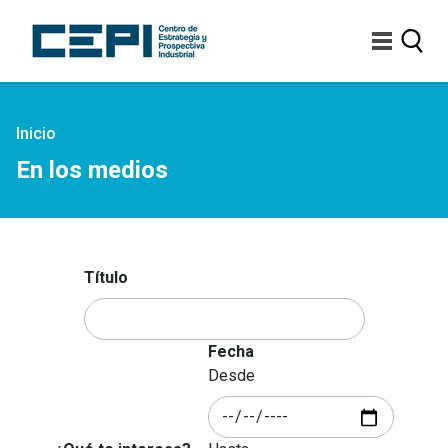
Pasar
al
contenido
principal
Sobrescribir
Inicio
enlaces
En los medios
de
ayuda
a
la
navegación
Título
Fecha
Desde