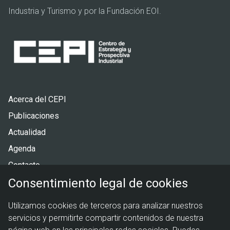
Industria y Turismo y por la Fundación EOI.
Pie
Acerca del CEPI
de
Publicaciones
página
Actualidad
Agenda
Contacto
Consentimiento legal de cookies
Menú
Política de privacidad
Utilizamos cookies de terceros para analizar nuestros
legal
Política de cookies
servicios y permitirte compartir contenidos de nuestra
Aviso legal