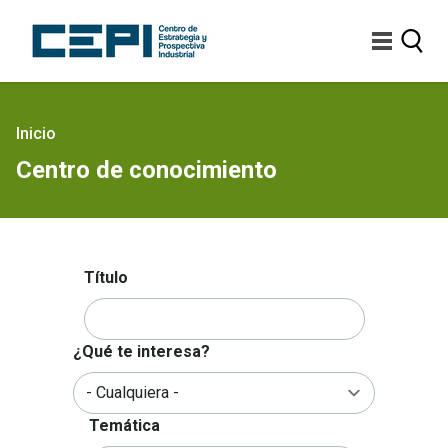
Pasar
al
contenido
principal
Sobrescribir
Inicio
enlaces
Centro de conocimiento
de
ayuda
a
la
navegación
Título
¿Qué te interesa?
Temática