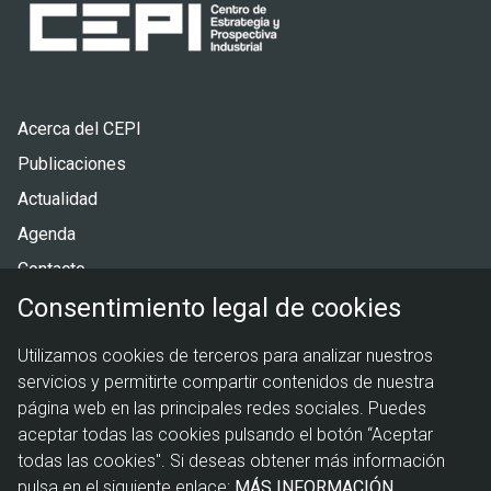
Pie
Acerca del CEPI
de
Publicaciones
página
Actualidad
Agenda
Contacto
Consentimiento legal de cookies
Menú
Política de privacidad
Utilizamos cookies de terceros para analizar nuestros
legal
Política de cookies
servicios y permitirte compartir contenidos de nuestra
Aviso legal
página web en las principales redes sociales. Puedes
aceptar todas las cookies pulsando el botón “Aceptar
todas las cookies". Si deseas obtener más información
pulsa en el siguiente enlace:
MÁS INFORMACIÓN