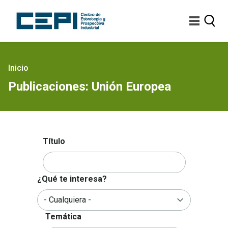
Pasar
al
contenido
principal
Sobrescribir
Inicio
enlaces
Publicaciones: Unión Europea
de
ayuda
a
la
navegación
Título
¿Qué te interesa?
Temática