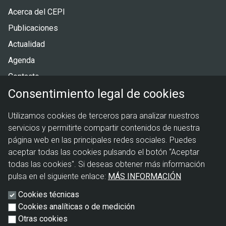
Pie
Acerca del CEPI
de
Publicaciones
página
Actualidad
Agenda
Contacto
Consentimiento legal de cookies
Menú
Política de privacidad
Utilizamos cookies de terceros para analizar nuestros
legal
Política de cookies
servicios y permitirte compartir contenidos de nuestra
Aviso legal
página web en las principales redes sociales. Puedes
aceptar todas las cookies pulsando el botón “Aceptar
todas las cookies". Si deseas obtener más información
pulsa en el siguiente enlace:
MÁS INFORMACIÓN
Cookies técnicas
Cookies analíticas o de medición
Otras cookies