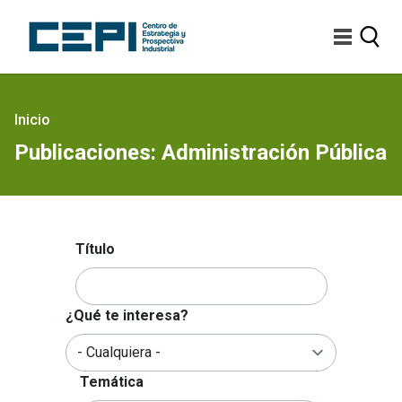
Pasar
al
contenido
principal
Sobrescribir
Inicio
enlaces
Publicaciones: Administración Pública
de
ayuda
a
la
navegación
Título
¿Qué te interesa?
Temática