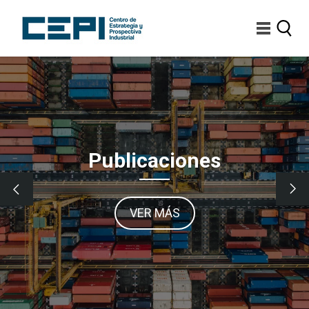
Pasar
al
contenido
principal
Imagen
Publicaciones
VER MÁS