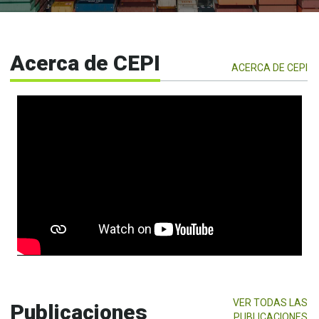
Inicio
Acerca de CEPI
ACERCA DE CEPI
VER TODAS LAS
Publicaciones
PUBLICACIONES